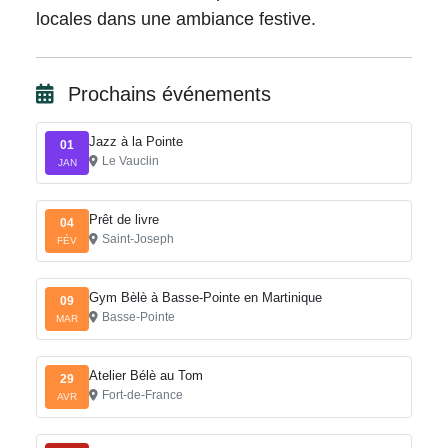
locales dans une ambiance festive.
Prochains événements
Jazz à la Pointe
01
Le Vauclin
JAN
Prêt de livre
04
Saint-Joseph
FÉV
Gym Bèlè à Basse-Pointe en Martinique
09
Basse-Pointe
MAR
Atelier Bélè au Tom
29
Fort-de-France
AVR