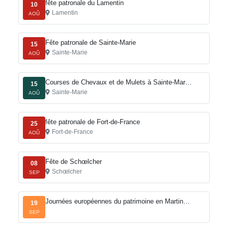
fête patronale du Lamentin
10
Lamentin
AOÛ
Fête patronale de Sainte-Marie
15
Sainte-Marie
AOÛ
Courses de Chevaux et de Mulets à Sainte-Mar…
15
Sainte-Marie
AOÛ
fête patronale de Fort-de-France
25
Fort-de-France
AOÛ
Fête de Schœlcher
08
Schœlcher
SEP
Journées européennes du patrimoine en Martin…
19
SEP