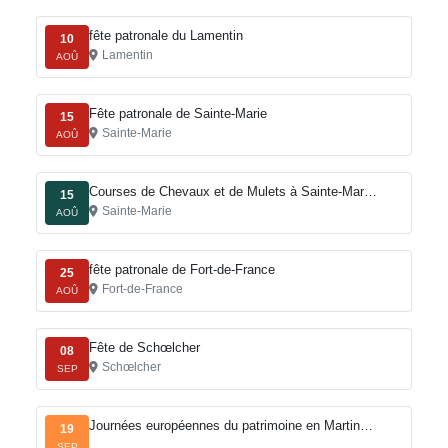
fête patronale du Lamentin
10
Lamentin
AOÛ
Fête patronale de Sainte-Marie
15
Sainte-Marie
AOÛ
Courses de Chevaux et de Mulets à Sainte-Mar…
15
Sainte-Marie
AOÛ
fête patronale de Fort-de-France
25
Fort-de-France
AOÛ
Fête de Schœlcher
08
Schœlcher
SEP
Journées européennes du patrimoine en Martin…
19
SEP