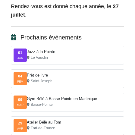
Rendez-vous est donné chaque année, le
27
juillet
.
Prochains événements
Jazz à la Pointe
01
Le Vauclin
JAN
Prêt de livre
04
Saint-Joseph
FÉV
Gym Bèlè à Basse-Pointe en Martinique
09
Basse-Pointe
MAR
Atelier Bélè au Tom
29
Fort-de-France
AVR