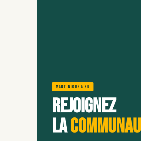
Martinique A Nu
Rejoignez
la
communau