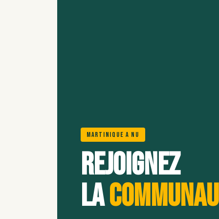
Martinique A Nu
Rejoignez
la
communau