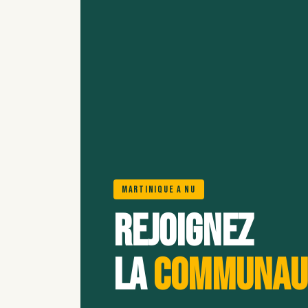
Martinique A Nu
Rejoignez
la
communau