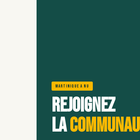
Martinique A Nu
Rejoignez
la
communau