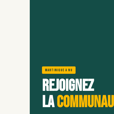
Martinique A Nu
Rejoignez
la
communau