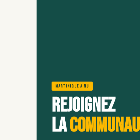
Martinique A Nu
Rejoignez
la
communau