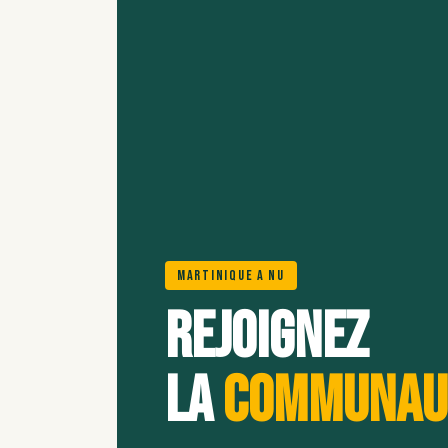
Martinique A Nu
Rejoignez
la
communau