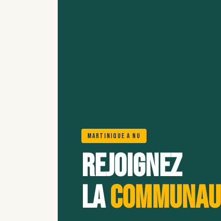
Martinique A Nu
Rejoignez
la
communau