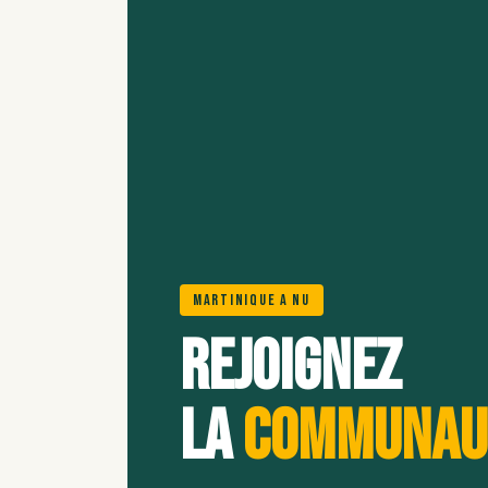
Martinique A Nu
Rejoignez
la
communau