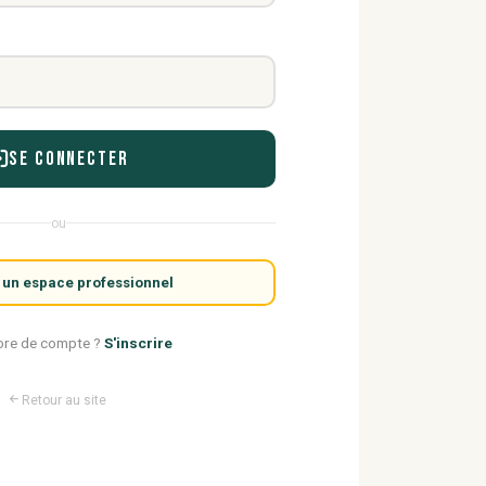
Se connecter
ou
 un espace professionnel
ore de compte ?
S'inscrire
Retour au site