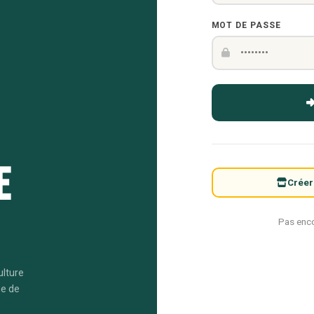
MOT DE PASSE
e
Créer
Pas enc
ulture
me de