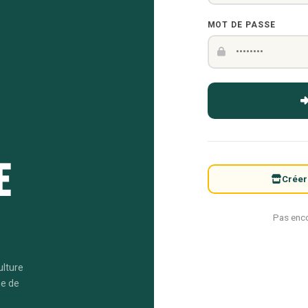
MOT DE PASSE
e
Créer
Pas enc
ulture
me de