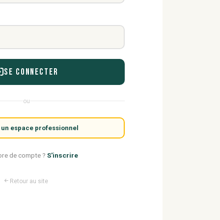
Se connecter
ou
 un espace professionnel
ore de compte ?
S'inscrire
Retour au site