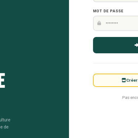
MOT DE PASSE
e
Créer
Pas enc
ulture
me de