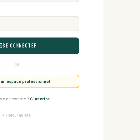
Se connecter
ou
 un espace professionnel
ore de compte ?
S'inscrire
Retour au site