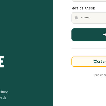
MOT DE PASSE
e
Créer
Pas enc
ulture
me de