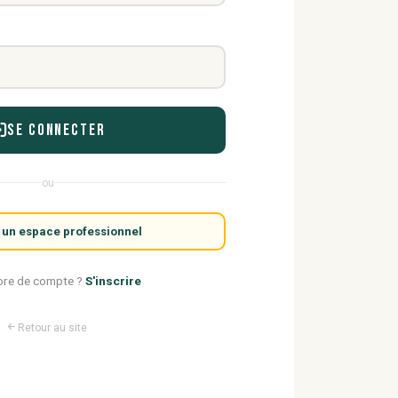
Se connecter
ou
 un espace professionnel
ore de compte ?
S'inscrire
Retour au site