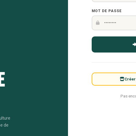
MOT DE PASSE
e
Créer
Pas enc
ulture
me de