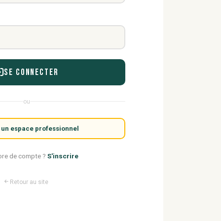
Se connecter
ou
 un espace professionnel
ore de compte ?
S'inscrire
Retour au site