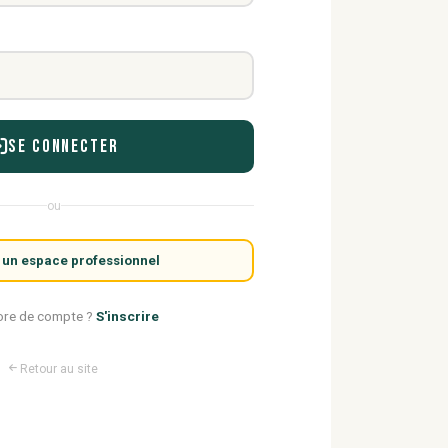
Se connecter
ou
 un espace professionnel
ore de compte ?
S'inscrire
Retour au site