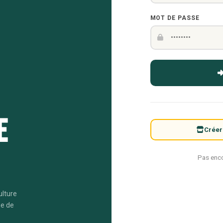
MOT DE PASSE
e
Créer
Pas enc
ulture
me de