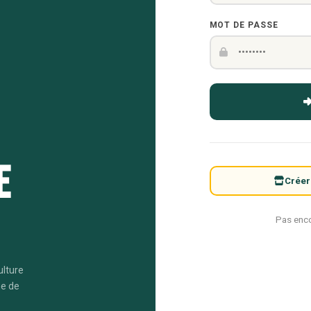
MOT DE PASSE
e
Créer
Pas enc
ulture
me de