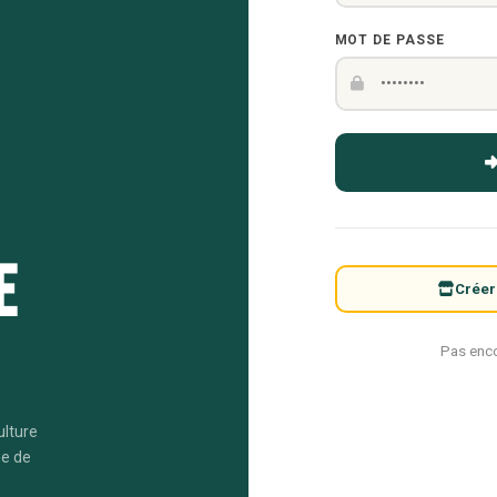
MOT DE PASSE
e
Créer
Pas enc
ulture
me de