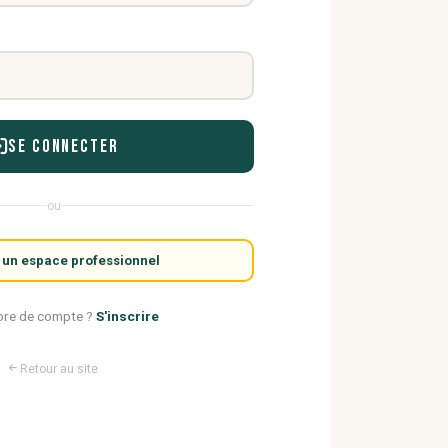
Se connecter
ou
 un espace professionnel
ore de compte ?
S'inscrire
Retour au site