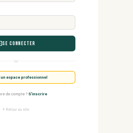
Se connecter
ou
 un espace professionnel
ore de compte ?
S'inscrire
Retour au site