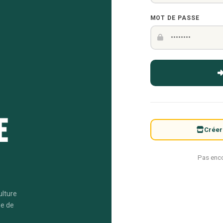
MOT DE PASSE
e
Créer
Pas enc
ulture
me de