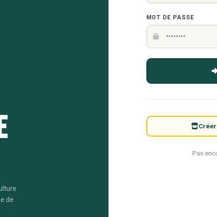
MOT DE PASSE
e
Créer
Pas enc
ulture
me de