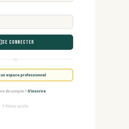
Se connecter
ou
 un espace professionnel
ore de compte ?
S'inscrire
Retour au site