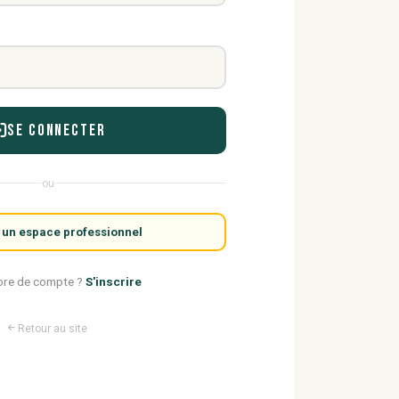
Se connecter
ou
 un espace professionnel
ore de compte ?
S'inscrire
Retour au site