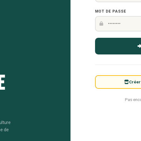
MOT DE PASSE
e
Créer
Pas enc
ulture
me de