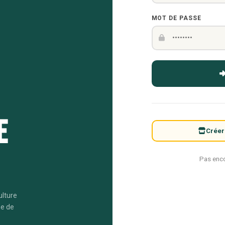
MOT DE PASSE
e
Créer
Pas enc
ulture
me de