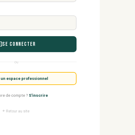
Se connecter
ou
 un espace professionnel
ore de compte ?
S'inscrire
Retour au site