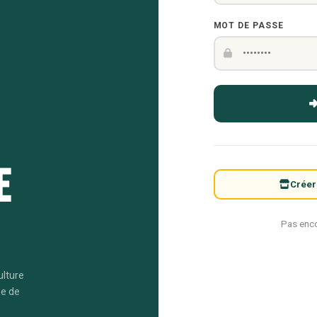
MOT DE PASSE
e
Créer
Pas enc
ulture
me de