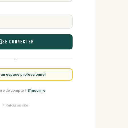
Se connecter
ou
 un espace professionnel
ore de compte ?
S'inscrire
Retour au site