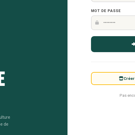
MOT DE PASSE
e
Créer
Pas enc
ulture
me de