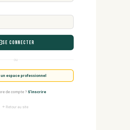
Se connecter
ou
 un espace professionnel
ore de compte ?
S'inscrire
Retour au site