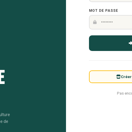
MOT DE PASSE
e
Créer
Pas enc
ulture
me de