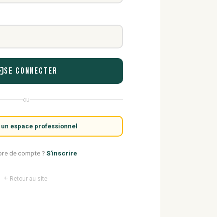
Se connecter
ou
 un espace professionnel
ore de compte ?
S'inscrire
Retour au site