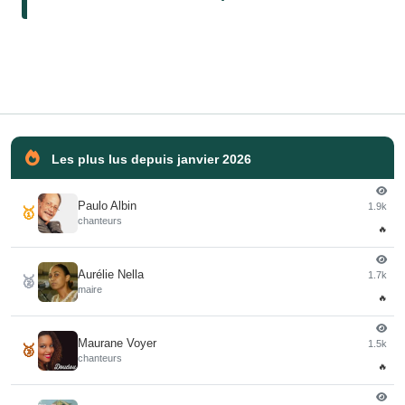
Les plus lus depuis janvier 2026
Paulo Albin
1.9k
🥇
chanteurs
🔥
Aurélie Nella
1.7k
🥈
maire
🔥
Maurane Voyer
1.5k
🥉
chanteurs
🔥