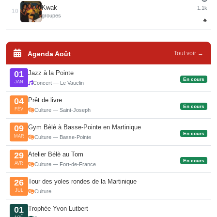
Kwak
1.1k
10
groupes
🔥
Agenda Août
Tout voir →
Jazz à la Pointe
01
En cours
JAN
Concert — Le Vauclin
Prêt de livre
04
En cours
FÉV
Culture — Saint-Joseph
Gym Bèlè à Basse-Pointe en Martinique
09
En cours
MAR
Culture — Basse-Pointe
Atelier Bélè au Tom
29
En cours
AVR
Culture — Fort-de-France
Tour des yoles rondes de la Martinique
26
JUL
Culture
Trophée Yvon Lutbert
01