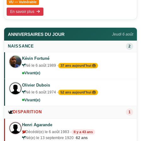
VU — Vulnérable
En savoir plus
ANNIVERSAIRES DU JOUR
Jeudi 6 août
NAISSANCE
2
Kévin Fortuné
Né le 6 août 1989 ·
37 ans aujourd'hui 🎂
Vivant(e)
Olivier Dubois
Né le 6 août 1974 ·
52 ans aujourd'hui 🎂
Vivant(e)
🕊️
DISPARITION
1
Henri Agarande
Décédé(e) le 6 août 1983 ·
Il y a 43 ans
Né(e) le 13 septembre 1920 ·
62 ans