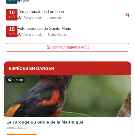
AOÛ
Sport
fête patronale du Lamentin
10
3j
AOÛ
Fête patronale — Lamentin
Fête patronale de Sainte-Marie
15
AOÛ
Fête patronale — Sainte-Marie
Voir tout l'agenda Août
ESPÈCES EN DANGER
Faune
Le carouge ou oriole de la Martinique
Icterus bonana