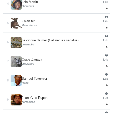
Lola Martin
1.4k
4
chanteurs
🔥
Chien fer
1.4k
5
Mammifères
🔥
Le cirique de mer (Callinectes sapidus)
1.4k
6
crustacés
🔥
Crabe Zagaya
1.4k
7
crustacés
🔥
Samuel Tavernier
1.3k
8
maire
🔥
Jean Yves Rupert
1.2k
9
comédiens
🔥