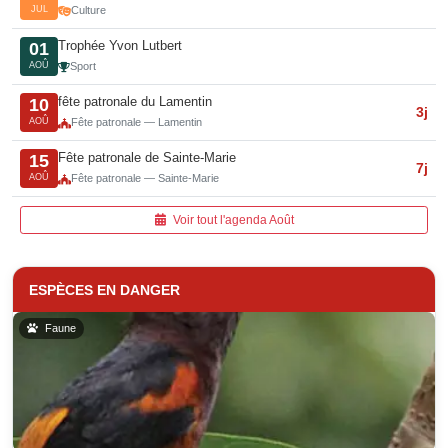
JUL
Culture
Trophée Yvon Lutbert
01
AOÛ
Sport
fête patronale du Lamentin
10
3j
AOÛ
Fête patronale — Lamentin
Fête patronale de Sainte-Marie
15
7j
AOÛ
Fête patronale — Sainte-Marie
Voir tout l'agenda Août
ESPÈCES EN DANGER
Faune