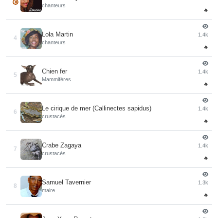
🥉
chanteurs
🔥
Lola Martin
1.4k
4
chanteurs
🔥
Chien fer
1.4k
5
Mammifères
🔥
Le cirique de mer (Callinectes sapidus)
1.4k
6
crustacés
🔥
Crabe Zagaya
1.4k
7
crustacés
🔥
Samuel Tavernier
1.3k
8
maire
🔥