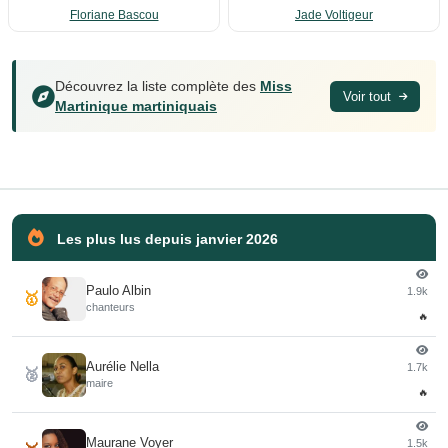
Floriane Bascou
Jade Voltigeur
Découvrez la liste complète des
Miss
Voir tout
Martinique martiniquais
Les plus lus depuis janvier 2026
Paulo Albin
1.9k
🥇
chanteurs
🔥
Aurélie Nella
1.7k
🥈
maire
🔥
Maurane Voyer
1.5k