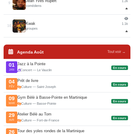
Jean Yves Rupert
1.2k
9
comédiens
🔥
Kwak
1.1k
10
groupes
🔥
Agenda Août
Tout voir →
Jazz à la Pointe
01
En cours
JAN
Concert — Le Vauclin
Prêt de livre
04
En cours
FÉV
Culture — Saint-Joseph
Gym Bèlè à Basse-Pointe en Martinique
09
En cours
MAR
Culture — Basse-Pointe
Atelier Bélè au Tom
29
En cours
AVR
Culture — Fort-de-France
Tour des yoles rondes de la Martinique
26