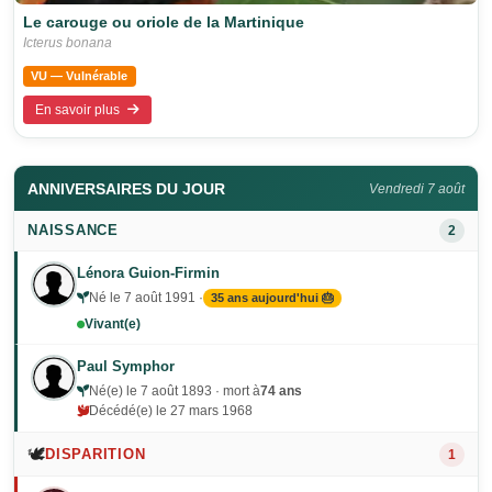
Le carouge ou oriole de la Martinique
Icterus bonana
VU — Vulnérable
En savoir plus
ANNIVERSAIRES DU JOUR
Vendredi 7 août
NAISSANCE
2
Lénora Guion-Firmin
Né le 7 août 1991 ·
35 ans aujourd'hui 🎂
Vivant(e)
Paul Symphor
Né(e) le 7 août 1893 · mort à
74 ans
Décédé(e) le 27 mars 1968
🕊️
DISPARITION
1