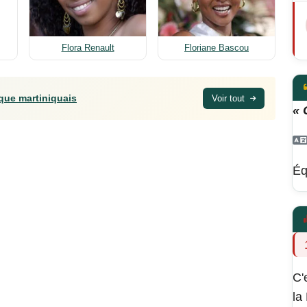
Flora Renault
Floriane Bascou
que martiniquais
Voir tout
« 
Éq
C'
la