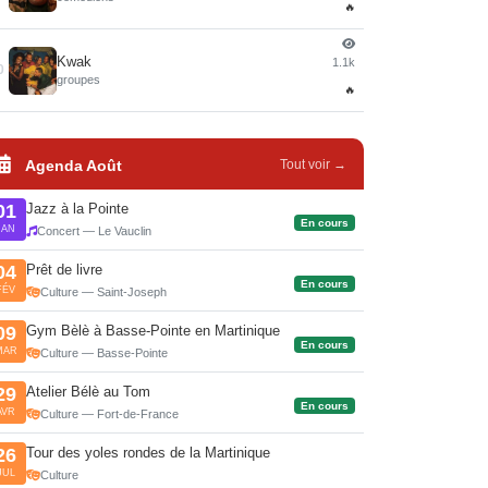
🔥
Kwak
1.1k
0
groupes
🔥
Agenda Août
Tout voir →
Jazz à la Pointe
01
En cours
JAN
Concert — Le Vauclin
Prêt de livre
04
En cours
FÉV
Culture — Saint-Joseph
Gym Bèlè à Basse-Pointe en Martinique
09
En cours
MAR
Culture — Basse-Pointe
Atelier Bélè au Tom
29
En cours
AVR
Culture — Fort-de-France
Tour des yoles rondes de la Martinique
26
JUL
Culture