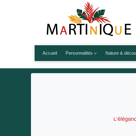
Accueil
Personnalités
Nature & décou
Artistes
Fleurs, fruits,
Médias
Les animaux
Sportifs
Nos plages et î
Politiques
Montagnes et r
Nos écrivains
L’éléganc
Autres talents de l’île