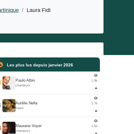
rtinique
/
Laura Fidi
Les plus lus depuis janvier 2026
Paulo Albin
1.9k

chanteurs
🔥
Aurélie Nella
1.7k

maire
🔥
Maurane Voyer
1.5k

chanteurs
🔥