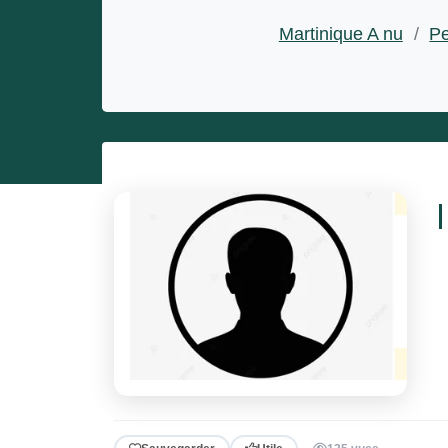
Entrepreneurs
Martinique A nu
/
Pe
Miss et misters