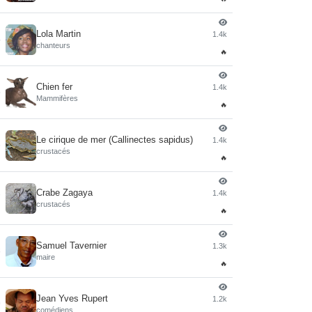
Lola Martin
1.4k
4
chanteurs
🔥
Chien fer
1.4k
5
Mammifères
🔥
Le cirique de mer (Callinectes sapidus)
1.4k
6
crustacés
🔥
Crabe Zagaya
1.4k
7
crustacés
🔥
Samuel Tavernier
1.3k
8
maire
🔥
Jean Yves Rupert
1.2k
9
comédiens