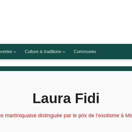
vertes
Culture & traditions
Communes
 légumes
Culte et religions
Musées et lieux culturels
lets
Arts et traditions
Laura Fidi
populaires
ivières
Agenda culturel
e martiniquaise distinguée par le prix de l’exotisme à M