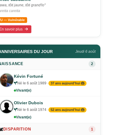
awa, tôti jaune, tôti grand'lo"
retta caretta
VU — Vulnérable
En savoir plus
ANNIVERSAIRES DU JOUR
Jeudi 6 août
NAISSANCE
2
Kévin Fortuné
Né le 6 août 1989 ·
37 ans aujourd'hui 🎂
Vivant(e)
Olivier Dubois
Né le 6 août 1974 ·
52 ans aujourd'hui 🎂
Vivant(e)
🕊️
DISPARITION
1