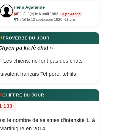
Henri Agarande
Décédé(e) le 6 août 1983 ·
Il y a 43 ans
Né(e) le 13 septembre 1920 ·
62 ans
PROVERBE DU JOUR
Chyen pa ka fè chat »
Les chiens, ne font pas des chats
uivalent français
Tel père, tel fils
CHIFFRE DU JOUR
1 133
est le nombre de séismes d'intensité 1, à
 Martinique en 2014.