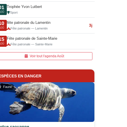
Trophée Yvon Lutbert
01
AOÛ
Sport
fête patronale du Lamentin
10
3j
AOÛ
Fête patronale — Lamentin
Fête patronale de Sainte-Marie
15
AOÛ
Fête patronale — Sainte-Marie
Voir tout l'agenda Août
ESPÈCES EN DANGER
Faune
ortue caouanne