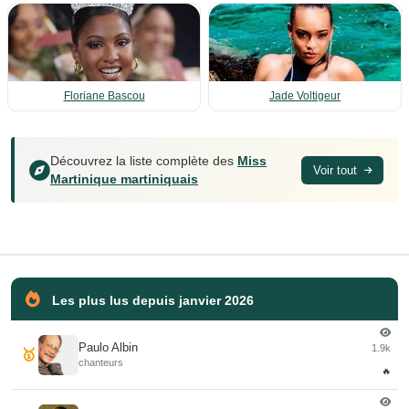
Floriane Bascou
Jade Voltigeur
Découvrez la liste complète des
Miss
Voir tout
Martinique martiniquais
Les plus lus depuis janvier 2026
Paulo Albin
1.9k
🥇
chanteurs
🔥