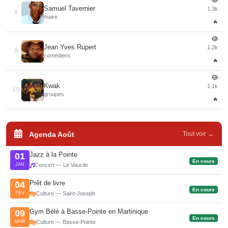
Samuel Tavernier
1.3k
8
maire
🔥
Jean Yves Rupert
1.2k
9
comédiens
🔥
Kwak
1.1k
10
groupes
🔥
Agenda Août
Tout voir →
Jazz à la Pointe
01
En cours
JAN
Concert — Le Vauclin
Prêt de livre
04
En cours
FÉV
Culture — Saint-Joseph
Gym Bèlè à Basse-Pointe en Martinique
09
En cours
MAR
Culture — Basse-Pointe