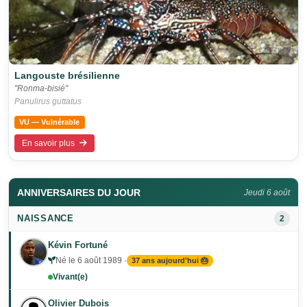
Langouste brésilienne
"Ronma-bisié"
Panulirus guttatus
VU — Vulnérable
En savoir plus
ANNIVERSAIRES DU JOUR
Jeudi 6 août
NAISSANCE
2
Kévin Fortuné
Né le 6 août 1989 ·
37 ans aujourd'hui 🎂
Vivant(e)
Olivier Dubois