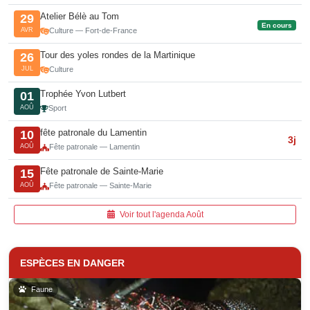
Atelier Bélè au Tom
29
En cours
AVR
Culture — Fort-de-France
Tour des yoles rondes de la Martinique
26
JUL
Culture
Trophée Yvon Lutbert
01
AOÛ
Sport
fête patronale du Lamentin
10
3j
AOÛ
Fête patronale — Lamentin
Fête patronale de Sainte-Marie
15
AOÛ
Fête patronale — Sainte-Marie
Voir tout l'agenda Août
ESPÈCES EN DANGER
Faune