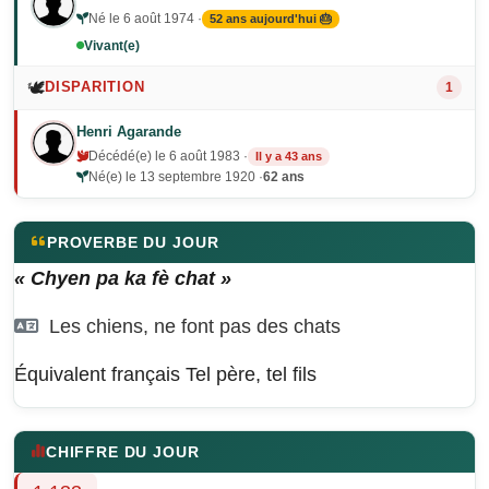
Né le 6 août 1974 ·
52 ans aujourd'hui 🎂
Vivant(e)
🕊️
DISPARITION
1
Henri Agarande
Décédé(e) le 6 août 1983 ·
Il y a 43 ans
Né(e) le 13 septembre 1920 ·
62 ans
PROVERBE DU JOUR
« Chyen pa ka fè chat »
Les chiens, ne font pas des chats
Équivalent français
Tel père, tel fils
CHIFFRE DU JOUR