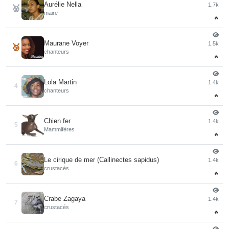
Aurélie Nella
1.7k
🥈
maire
🔥
Maurane Voyer
1.5k
🥉
chanteurs
🔥
Lola Martin
1.4k
4
chanteurs
🔥
Chien fer
1.4k
5
Mammifères
🔥
Le cirique de mer (Callinectes sapidus)
1.4k
6
crustacés
🔥
Crabe Zagaya
1.4k
7
crustacés
🔥