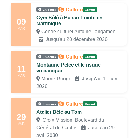
Culture
En cours
Gratuit
Gym Bèlè à Basse-Pointe en
09
Martinique
MAR
Centre culturel Antoine Tangamen
Jusqu'au 28 décembre 2026
Culture
En cours
Gratuit
Montagne Pelée et le risque
11
volcanique
MAR
Morne-Rouge
Jusqu'au 11 juin
2026
Culture
En cours
Gratuit
Atelier Bélè au Tom
29
Croix Mission, Boulevard du
AVR
Général de Gaulle,
Jusqu'au 29
avril 2030