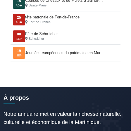
Courses de Chevaux et de Mulets à Sainte-…
15
Sainte-Marie
AO�
fête patronale de Fort-de-France
25
Fort-de-France
AO�
Fête de Schœlcher
08
Schœlcher
SEP
19
Journées européennes du patrimoine en Mar…
SEP
À propos
Notre annuaire met en valeur la richesse naturelle,
culturelle et économique de la Martinique.