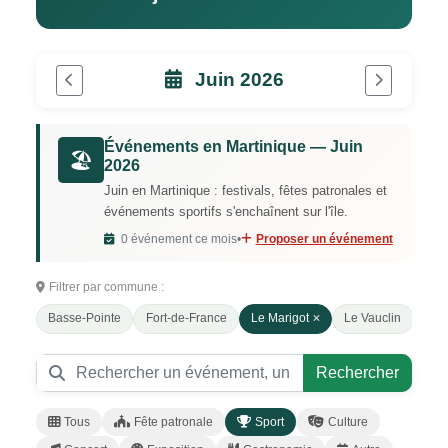
Juin 2026
Événements en Martinique — Juin
🏖️
2026
Juin en Martinique : festivals, fêtes patronales et
événements sportifs s'enchaînent sur l'île.
0 événement ce mois
•
Proposer un événement
Filtrer par commune :
Basse-Pointe
Fort-de-France
Le Marigot
Le Vauclin
Mor
Rechercher
Tous
Fête patronale
Sport
Culture