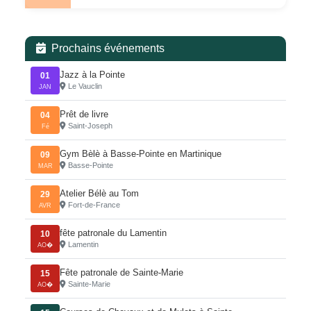
Prochains événements
Jazz à la Pointe
01
Le Vauclin
JAN
Prêt de livre
04
Saint-Joseph
Fé
Gym Bèlè à Basse-Pointe en Martinique
09
Basse-Pointe
MAR
Atelier Bélè au Tom
29
Fort-de-France
AVR
fête patronale du Lamentin
10
Lamentin
AO�
Fête patronale de Sainte-Marie
15
Sainte-Marie
AO�