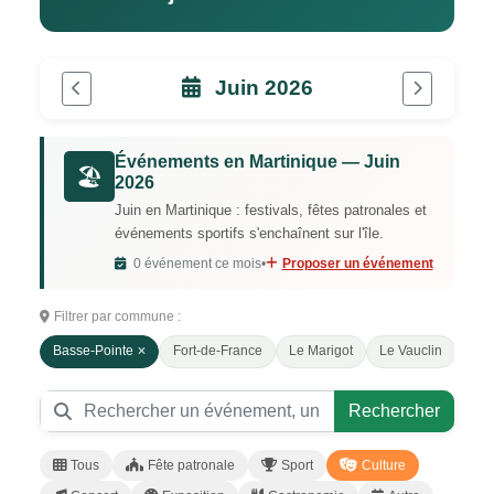
Juin 2026
Événements en Martinique — Juin
🏖️
2026
Juin en Martinique : festivals, fêtes patronales et
événements sportifs s'enchaînent sur l'île.
0 événement ce mois
•
Proposer un événement
Filtrer par commune :
Basse-Pointe
Fort-de-France
Le Marigot
Le Vauclin
Mor
Rechercher
Tous
Fête patronale
Sport
Culture