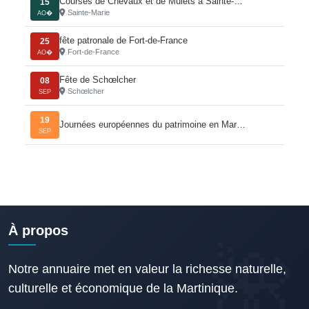
Courses de Chevaux et de Mulets à Sainte-…
15
Sainte-Marie
AO�
fête patronale de Fort-de-France
25
Fort-de-France
AO�
Fête de Schœlcher
08
Schœlcher
SEP
19
Journées européennes du patrimoine en Mar…
SEP
À propos
Notre annuaire met en valeur la richesse naturelle,
culturelle et économique de la Martinique.