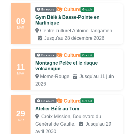
Culture
En cours
Gratuit
Gym Bèlè à Basse-Pointe en
09
Martinique
MAR
Centre culturel Antoine Tangamen
Jusqu'au 28 décembre 2026
Culture
En cours
Gratuit
Montagne Pelée et le risque
11
volcanique
MAR
Morne-Rouge
Jusqu'au 11 juin
2026
Culture
En cours
Gratuit
Atelier Bélè au Tom
29
Croix Mission, Boulevard du
AVR
Général de Gaulle,
Jusqu'au 29
avril 2030