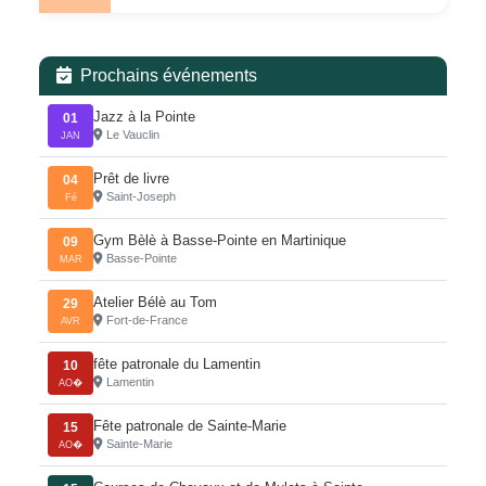
Prochains événements
Jazz à la Pointe
01
Le Vauclin
JAN
Prêt de livre
04
Saint-Joseph
Fé
Gym Bèlè à Basse-Pointe en Martinique
09
Basse-Pointe
MAR
Atelier Bélè au Tom
29
Fort-de-France
AVR
fête patronale du Lamentin
10
Lamentin
AO�
Fête patronale de Sainte-Marie
15
Sainte-Marie
AO�