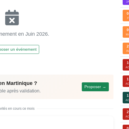
J
0
F
0
nement en Juin 2026.
M
2
poser un événement
A
1
A
1
en Martinique ?
A
Proposer →
ble après validation.
1
A
ivités en cours ce mois
2
A
0