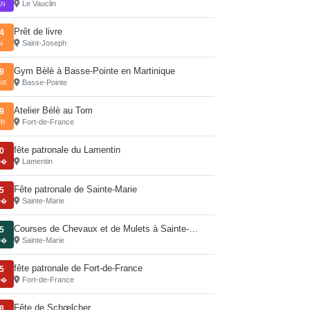
Le Vauclin
AN
Prêt de livre
4
Saint-Joseph
é
Gym Bèlè à Basse-Pointe en Martinique
9
Basse-Pointe
AR
Atelier Bélè au Tom
9
Fort-de-France
VR
fête patronale du Lamentin
0
Lamentin
O�
Fête patronale de Sainte-Marie
5
Sainte-Marie
O�
Courses de Chevaux et de Mulets à Sainte-…
5
Sainte-Marie
O�
fête patronale de Fort-de-France
5
Fort-de-France
O�
Fête de Schœlcher
8