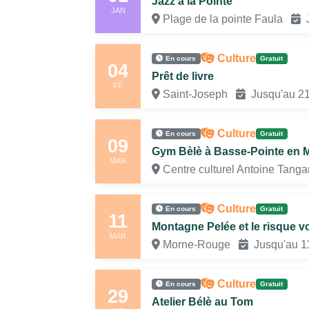
Jazz à la Pointe
JAN
Plage de la pointe Faula
J
Culture
En cours
Gratuit
04
Prêt de livre
FÉ
Saint-Joseph
Jusqu'au 2
Culture
En cours
Gratuit
09
Gym Bèlè à Basse-Pointe en M
MAR
Centre culturel Antoine Tan
Culture
En cours
Gratuit
11
Montagne Pelée et le risque v
MAR
Morne-Rouge
Jusqu'au 11
Culture
En cours
Gratuit
29
Atelier Bélè au Tom