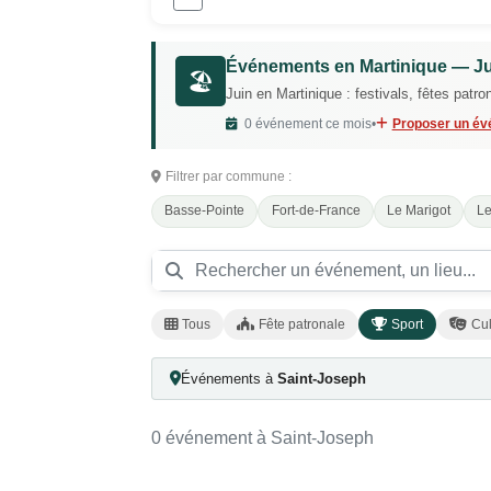
Événements en Martinique — J
🏖️
Juin en Martinique : festivals, fêtes patro
0 événement ce mois
•
Proposer un é
Filtrer par commune :
Basse-Pointe
Fort-de-France
Le Marigot
Le
Tous
Fête patronale
Sport
Cul
Événements à
Saint-Joseph
0 événement à Saint-Joseph