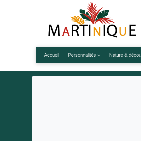
Accueil
Personnalités
Nature & décou
Artistes
Fleurs, fruits,
Médias
Les animaux
Sportifs
Nos plages et î
Politiques
Montagnes et r
Nos écrivains
Autres talents de l’île