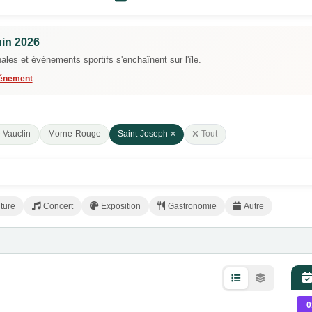
uin 2026
nales et événements sportifs s'enchaînent sur l'île.
vénement
 Vauclin
Morne-Rouge
Saint-Joseph
Tout
ture
Concert
Exposition
Gastronomie
Autre
0