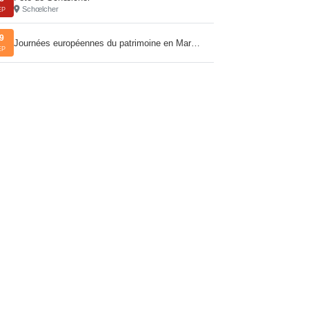
Schœlcher
EP
9
Journées européennes du patrimoine en Mar…
EP