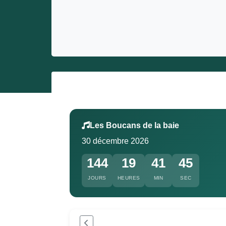
Entrepreneurs
Miss et misters
Les Boucans de la baie
30 décembre 2026
144
19
41
44
JOURS
HEURES
MIN
SEC