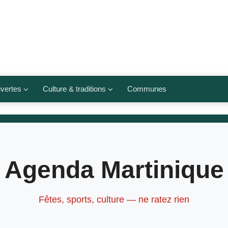
vertes
Culture & traditions
Communes
 légumes
Culte et religions
Musées et lieux culturels
lets
Arts et traditions
Agenda Martinique
populaires
ivières
Agenda culturel
Fêtes, sports, culture — ne ratez rien