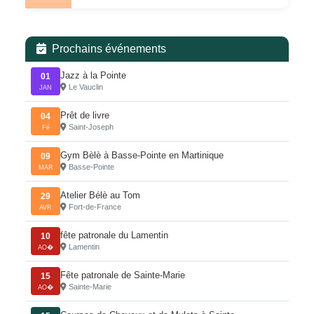
Prochains événements
Jazz à la Pointe
01
Le Vauclin
JAN
Prêt de livre
04
Saint-Joseph
Fé
Gym Bèlè à Basse-Pointe en Martinique
09
Basse-Pointe
MAR
Atelier Bélè au Tom
29
Fort-de-France
AVR
fête patronale du Lamentin
10
Lamentin
AO�
Fête patronale de Sainte-Marie
15
Sainte-Marie
AO�