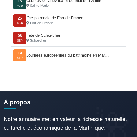
Courses de Chevaux et de Mulets à Sainte-…
15
Sainte-Marie
AO�
fête patronale de Fort-de-France
25
Fort-de-France
AO�
Fête de Schœlcher
08
Schœlcher
SEP
19
Journées européennes du patrimoine en Mar…
SEP
À propos
Notre annuaire met en valeur la richesse naturelle,
culturelle et économique de la Martinique.