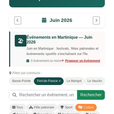
Juin 2026
Événements en Martinique — Juin
🏖️
2026
Juin en Martinique : festivals, fêtes patronales et
événements sportifs s'enchaînent sur l'île.
0 événement ce mois
•
Proposer un événement
Filtrer par commune :
Basse-Pointe
Fort-de-France
Le Marigot
Le Vauclin
Mor
Rechercher
Tous
Fête patronale
Sport
Culture