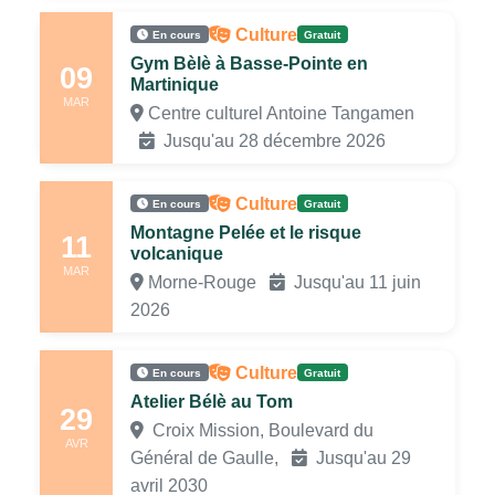
Culture
En cours
Gratuit
Gym Bèlè à Basse-Pointe en
09
Martinique
MAR
Centre culturel Antoine Tangamen
Jusqu'au 28 décembre 2026
Culture
En cours
Gratuit
Montagne Pelée et le risque
11
volcanique
MAR
Morne-Rouge
Jusqu'au 11 juin
2026
Culture
En cours
Gratuit
Atelier Bélè au Tom
29
Croix Mission, Boulevard du
AVR
Général de Gaulle,
Jusqu'au 29
avril 2030