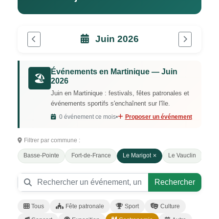
Juin 2026
Événements en Martinique — Juin
🏖️
2026
Juin en Martinique : festivals, fêtes patronales et
événements sportifs s'enchaînent sur l'île.
0 événement ce mois
•
Proposer un événement
Filtrer par commune :
Basse-Pointe
Fort-de-France
Le Marigot
Le Vauclin
Mor
Rechercher
Tous
Fête patronale
Sport
Culture