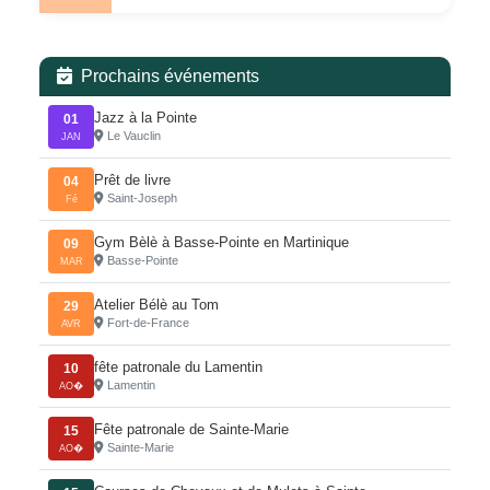
Prochains événements
Jazz à la Pointe
01
Le Vauclin
JAN
Prêt de livre
04
Saint-Joseph
Fé
Gym Bèlè à Basse-Pointe en Martinique
09
Basse-Pointe
MAR
Atelier Bélè au Tom
29
Fort-de-France
AVR
fête patronale du Lamentin
10
Lamentin
AO�
Fête patronale de Sainte-Marie
15
Sainte-Marie
AO�