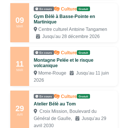
Culture
En cours
Gratuit
Gym Bèlè à Basse-Pointe en
09
Martinique
MAR
Centre culturel Antoine Tangamen
Jusqu'au 28 décembre 2026
Culture
En cours
Gratuit
Montagne Pelée et le risque
11
volcanique
MAR
Morne-Rouge
Jusqu'au 11 juin
2026
Culture
En cours
Gratuit
Atelier Bélè au Tom
29
Croix Mission, Boulevard du
AVR
Général de Gaulle,
Jusqu'au 29
avril 2030