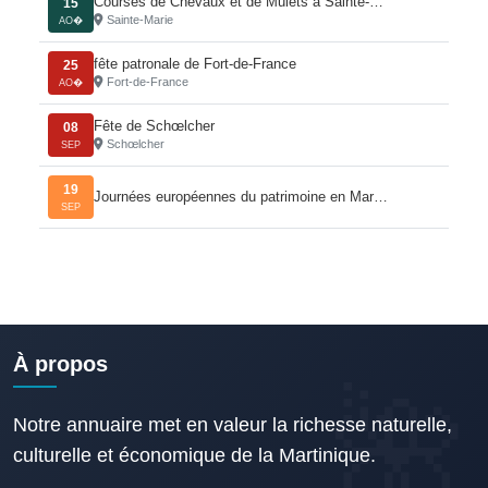
Courses de Chevaux et de Mulets à Sainte-…
15
Sainte-Marie
AO�
fête patronale de Fort-de-France
25
Fort-de-France
AO�
Fête de Schœlcher
08
Schœlcher
SEP
19
Journées européennes du patrimoine en Mar…
SEP
À propos
Notre annuaire met en valeur la richesse naturelle,
culturelle et économique de la Martinique.