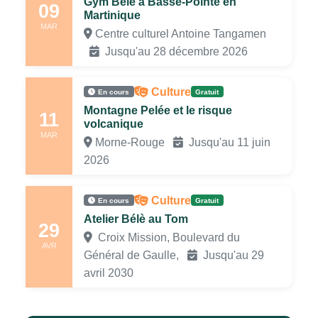
Gym Bèlè à Basse-Pointe en
09
Martinique
MAR
Centre culturel Antoine Tangamen
Jusqu'au 28 décembre 2026
Culture
En cours
Gratuit
Montagne Pelée et le risque
11
volcanique
MAR
Morne-Rouge
Jusqu'au 11 juin
2026
Culture
En cours
Gratuit
Atelier Bélè au Tom
29
Croix Mission, Boulevard du
AVR
Général de Gaulle,
Jusqu'au 29
avril 2030