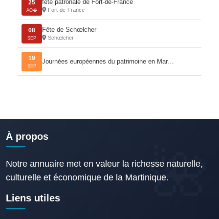
fête patronale de Fort-de-France
25
Fort-de-France
AO�
Fête de Schœlcher
08
Schœlcher
SEP
19
Journées européennes du patrimoine en Mar…
SEP
À propos
Notre annuaire met en valeur la richesse naturelle,
culturelle et économique de la Martinique.
Liens utiles