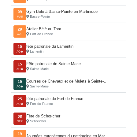
Gym Bèlè à Basse-Pointe en Martinique
09
Basse-Pointe
MAR
Atelier Bélè au Tom
29
Fort-de-France
AVR
fête patronale du Lamentin
10
Lamentin
AO�
Fête patronale de Sainte-Marie
15
Sainte-Marie
AO�
Courses de Chevaux et de Mulets à Sainte-…
15
Sainte-Marie
AO�
fête patronale de Fort-de-France
25
Fort-de-France
AO�
Fête de Schœlcher
08
Schœlcher
SEP
19
Journées européennes du patrimoine en Mar…