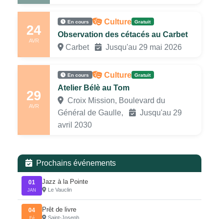
Culture
En cours
Gratuit
24
Observation des cétacés au Carbet
AVR
Carbet
Jusqu'au 29 mai 2026
Culture
En cours
Gratuit
Atelier Bélè au Tom
29
Croix Mission, Boulevard du
AVR
Général de Gaulle,
Jusqu'au 29
avril 2030
Prochains événements
Jazz à la Pointe
01
Le Vauclin
JAN
Prêt de livre
04
Saint-Joseph
Fé