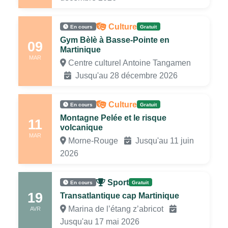
Culture
En cours
Gratuit
Gym Bèlè à Basse-Pointe en
09
Martinique
MAR
Centre culturel Antoine Tangamen
Jusqu'au 28 décembre 2026
Culture
En cours
Gratuit
Montagne Pelée et le risque
11
volcanique
MAR
Morne-Rouge
Jusqu'au 11 juin
2026
Sport
En cours
Gratuit
19
Transatlantique cap Martinique
Marina de l’étang z’abricot
AVR
Jusqu'au 17 mai 2026