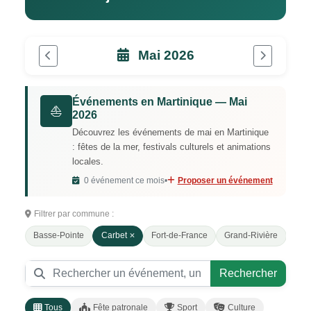
Mai 2026
Événements en Martinique — Mai
⛵
2026
Découvrez les événements de mai en Martinique
: fêtes de la mer, festivals culturels et animations
locales.
0 événement ce mois
•
Proposer un événement
Filtrer par commune :
Basse-Pointe
Carbet
Fort-de-France
Grand-Rivière
Le 
Rechercher
Tous
Fête patronale
Sport
Culture