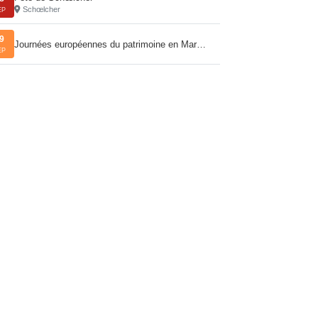
Schœlcher
EP
9
Journées européennes du patrimoine en Mar…
EP