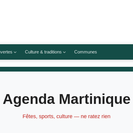
vertes
Culture & traditions
Communes
 légumes
Culte et religions
Musées et lieux culturels
lets
Arts et traditions
Agenda Martinique
populaires
ivières
Agenda culturel
Fêtes, sports, culture — ne ratez rien