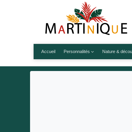
Accueil
Personnalités
Nature & décou
Artistes
Fleurs, fruits,
Médias
Les animaux
Sportifs
Nos plages et î
Politiques
Montagnes et r
Nos écrivains
Autres talents de l’île