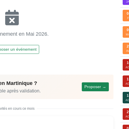
J
0
F
0
nement en Mai 2026.
M
2
poser un événement
A
1
A
1
en Martinique ?
A
Proposer →
ble après validation.
1
A
ivités en cours ce mois
2
A
0