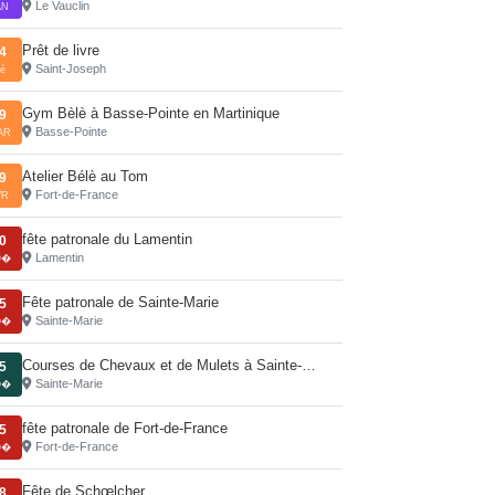
Le Vauclin
AN
Prêt de livre
4
Saint-Joseph
é
Gym Bèlè à Basse-Pointe en Martinique
9
Basse-Pointe
AR
Atelier Bélè au Tom
9
Fort-de-France
VR
fête patronale du Lamentin
0
Lamentin
O�
Fête patronale de Sainte-Marie
5
Sainte-Marie
O�
Courses de Chevaux et de Mulets à Sainte-…
5
Sainte-Marie
O�
fête patronale de Fort-de-France
5
Fort-de-France
O�
Fête de Schœlcher
8