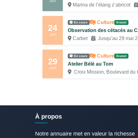
AVR
Marina de l’étang z’abricot
Culture
En cours
Gratuit
24
Observation des cétacés au C
AVR
Carbet
Jusqu'au 29 mai 
Culture
En cours
Gratuit
29
Atelier Bélè au Tom
AVR
Croix Mission, Boulevard du 
À propos
Notre annuaire met en valeur la richesse