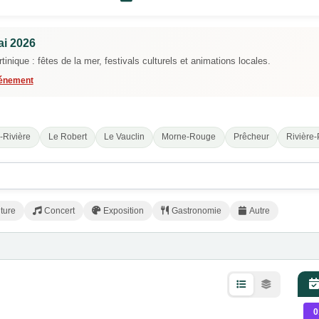
ai 2026
ique : fêtes de la mer, festivals culturels et animations locales.
vénement
-Rivière
Le Robert
Le Vauclin
Morne-Rouge
Prêcheur
Rivière-
ture
Concert
Exposition
Gastronomie
Autre
0