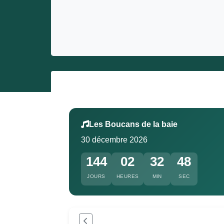
Entrepreneurs
Miss et misters
Les Boucans de la baie
30 décembre 2026
144
02
32
48
JOURS
HEURES
MIN
SEC