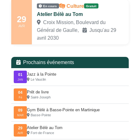
Culture
En cours
Gratuit
Atelier Bélè au Tom
29
Croix Mission, Boulevard du
AVR
Général de Gaulle,
Jusqu'au 29
avril 2030
Prochains événements
Jazz à la Pointe
01
Le Vauclin
JAN
Prêt de livre
04
Saint-Joseph
Fé
Gym Bèlè à Basse-Pointe en Martinique
09
Basse-Pointe
MAR
Atelier Bélè au Tom
29
Fort-de-France
AVR