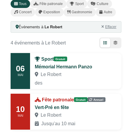
Tous
Fête patronale
Sport
Culture
Concert
Exposition
Gastronomie
Autre
Événements à
Le Robert
Effacer
4 événements à Le Robert
Sport
Gratuit
06
Mémorial Hermann Panzo
Le Robert
MAI
des
Fête patronale
Gratuit
Annuel
10
Vert‑Pré en fête
Le Robert
MAI
Jusqu'au 10 mai