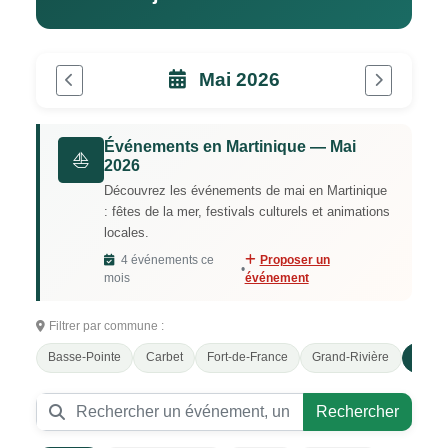
Mai 2026
Événements en Martinique — Mai
⛵
2026
Découvrez les événements de mai en Martinique
: fêtes de la mer, festivals culturels et animations
locales.
4 événements ce
Proposer un
•
mois
événement
Filtrer par commune :
Basse-Pointe
Carbet
Fort-de-France
Grand-Rivière
Le Ro
Rechercher