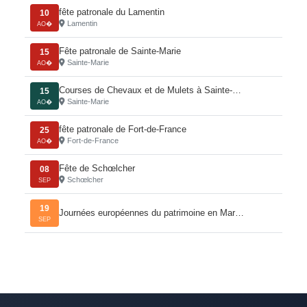
fête patronale du Lamentin
10
Lamentin
AO�
Fête patronale de Sainte-Marie
15
Sainte-Marie
AO�
Courses de Chevaux et de Mulets à Sainte-…
15
Sainte-Marie
AO�
fête patronale de Fort-de-France
25
Fort-de-France
AO�
Fête de Schœlcher
08
Schœlcher
SEP
19
Journées européennes du patrimoine en Mar…
SEP