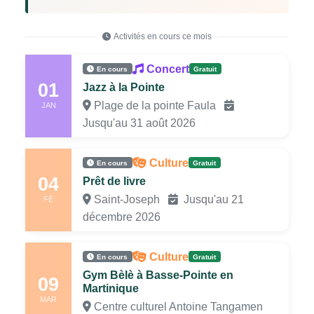
Activités en cours ce mois
Concert
En cours
Gratuit
01
Jazz à la Pointe
Plage de la pointe Faula
JAN
Jusqu'au 31 août 2026
Culture
En cours
Gratuit
04
Prêt de livre
Saint-Joseph
Jusqu'au 21
FÉ
décembre 2026
Culture
En cours
Gratuit
Gym Bèlè à Basse-Pointe en
09
Martinique
MAR
Centre culturel Antoine Tangamen